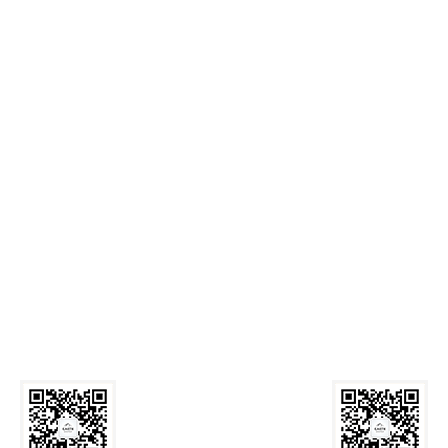
麻豆网
Call Us: 029-82339059
Email:
zyxyb