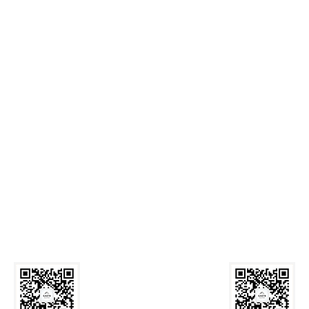
麻豆网
Call Us: 029-82339059
Email:
zyxyb