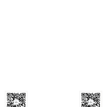
麻豆网
Call Us: 029-82339059
Email:
zyxyb