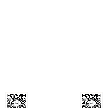
麻豆网
Call Us: 029-82339059
Email:
zyxyb