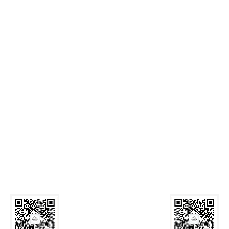
麻豆网
Call Us: 029-82339059
Email:
zyxyb