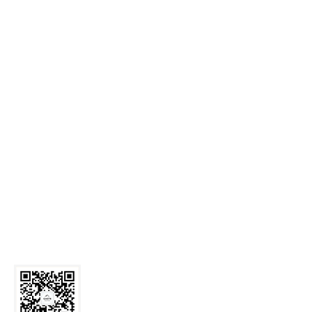
麻豆网
Call Us: 029-82339059
Email:
zyxyb