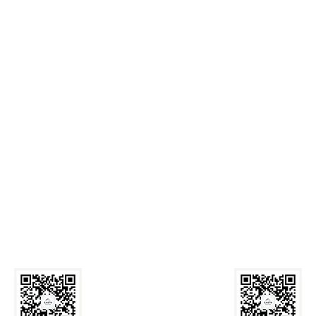
麻豆网
Call Us: 029-82339059
Email:
zyxyb