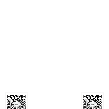
麻豆网
Call Us: 029-82339059
Email:
zyxyb