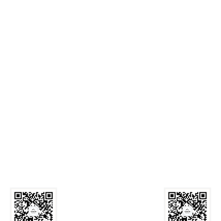
麻豆网
Call Us: 029-82339059
Email:
zyxyb